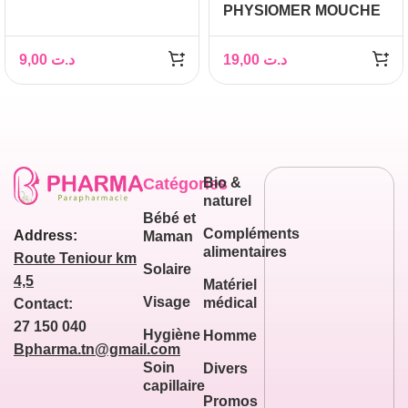
PHYSIOMER MOUCHE
HYDRATANT 50ML
BEBE AVEC EMBOUT
ET 5 FILTRES
9,00
د.ت
19,00
د.ت
JETABLES
Catégories
Bio &
naturel
Bébé et
Compléments
Address:
Maman
alimentaires
Route Teniour km
Solaire
4,5
Matériel
Visage
médical
Contact:
27 150 040
Hygiène
Homme
Bpharma.tn@gmail.com
Soin
Divers
capillaire
Promos