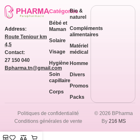
Catégories
Bio &
naturel
Bébé et
Compléments
Address:
Maman
alimentaires
Route Teniour km
Solaire
4,5
Matériel
Visage
médical
Contact:
27 150 040
Hygiène
Homme
Bpharma.tn@gmail.com
Soin
Divers
capillaire
Promos
Corps
Packs
Politiques de confidentialité
© 2026 BPharma
Conditions générales de vente
By
216 MS