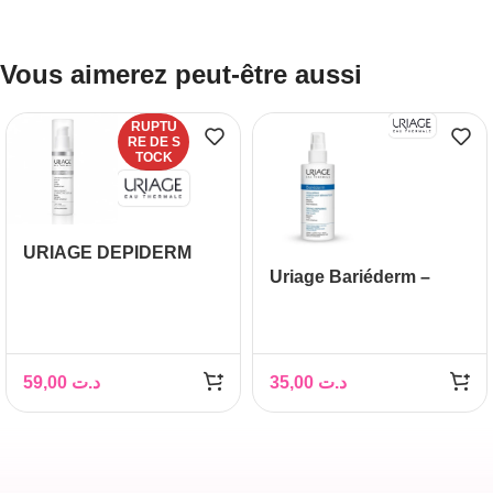
Vous aimerez peut-être aussi
RUPTU
RE DE S
TOCK
URIAGE DEPIDERM
Uriage Bariéderm –
WHITE SERUM, 30ml
Cica spray, 100ml
59,00
د.ت
35,00
د.ت