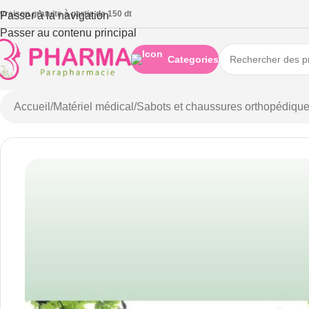
ivraison gratuite à partie de 150 dt
Passer à la navigation
Passer au contenu principal
Categories
Accueil
/
Matériel médical
/
Sabots et chaussures orthopédiqu