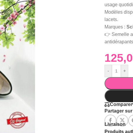
usage quotidi
Modèles dispo
lacets.
Marques :
Sc
👉 Semelle an
antidérapants
-
+
Comparer
Partager sur 
Livraison
Produits au