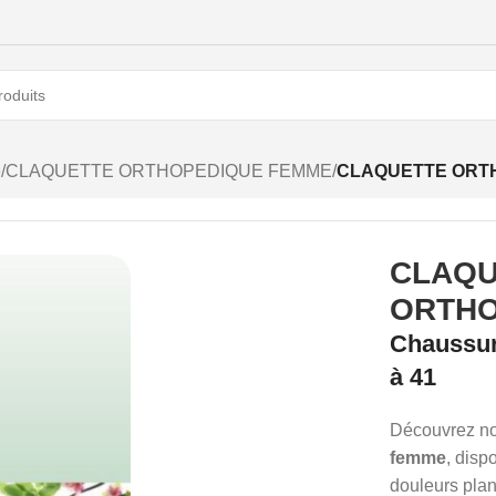
e
/
CLAQUETTE ORTHOPEDIQUE FEMME
/
CLAQUETTE ORT
CLAQU
ORTHO
Chaussur
à 41
Découvrez no
femme
, disp
douleurs plant