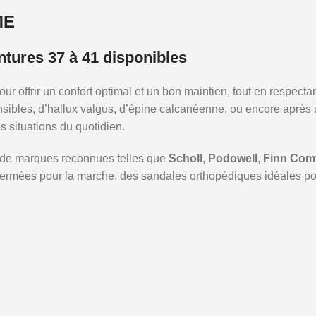
ME
tures 37 à 41 disponibles
offrir un confort optimal et un bon maintien, tout en respectant
ibles, d’hallux valgus, d’épine calcanéenne, ou encore après 
s situations du quotidien.
e de marques reconnues telles que
Scholl
,
Podowell
,
Finn Comf
ermées pour la marche, des sandales orthopédiques idéales pour 