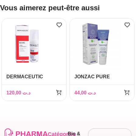
Vous aimerez peut-être aussi
DERMACEUTIC
JONZAC PURE
RADIANCE CREME
MASQUE PURIFIANT
ECLAIRCISSANTE
DESINCRUSTANT
120,00
د.ت
44,00
د.ت
30ML
50ML
Catégories
Bio &