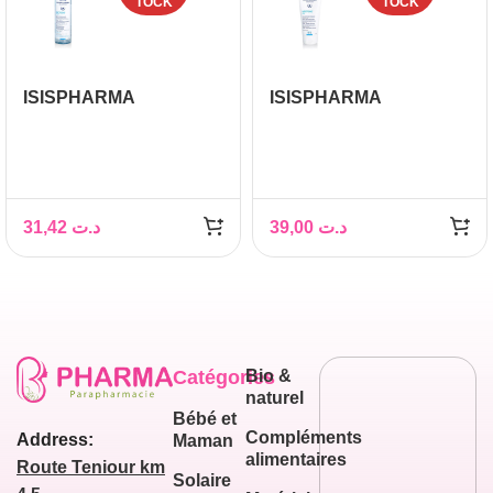
TOCK
TOCK
ISISPHARMA
ISISPHARMA
NEOTONE SOLUTION
NEOTONE GEL
MICELLAIRE
NETTOYANT
DEMAQUILLANTE
EXFOLIANT 150ML
ECLAT 250ML
31,42
د.ت
39,00
د.ت
Catégories
Bio &
naturel
Bébé et
Compléments
Address:
Maman
alimentaires
Route Teniour km
Solaire