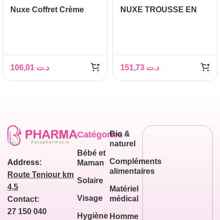
Nuxe Coffret Crème
NUXE TROUSSE EN
Prodigieuse Boost 40ml
VELOURS +CREME
PN + Huile Prodigieuse
NUIT TOUTES PEAUX+
Florale 10ml OFFERTE
CREME MAINS &
ONGLES 50ML
OFFERTS
106,01
د.ت
151,73
د.ت
Catégories
Bio &
naturel
Bébé et
Compléments
Address:
Maman
alimentaires
Route Teniour km
Solaire
4,5
Matériel
Visage
médical
Contact:
27 150 040
Hygiène
Homme