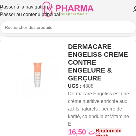
Passer à la navigation
Passer au contenu principal
DERMACARE
ENGELISS CREME
CONTRE
ENGELURE &
GERÇURE
UGS :
4388
Dermacare Engeliss est une
crème nutritive enrichie aux
actifs naturels : beurre de
karité, calendula et Vitamine
E.
16,50
د.ت
Rupture de