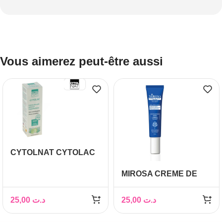
Vous aimerez peut-être aussi
CYTOLNAT CYTOLAC
CRÈME DE SOIN
MIROSA CREME DE
SPÉCIFIQUE ANTI
NUIT ANTI RIDES 20ML
IMPERFECTIONS 50ML
25,00
د.ت
25,00
د.ت