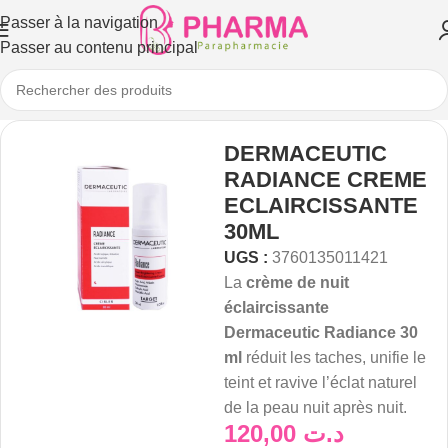
Passer à la navigation
Passer au contenu principal
DERMACEUTIC
RADIANCE CREME
ECLAIRCISSANTE
30ML
UGS :
3760135011421
La
crème de nuit
éclaircissante
Dermaceutic Radiance 30
ml
réduit les taches, unifie le
teint et ravive l’éclat naturel
de la peau nuit après nuit.
120,00
د.ت