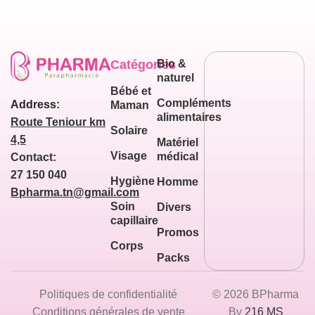
Catégories
Bio &
naturel
Bébé et
Compléments
Address:
Maman
alimentaires
Route Teniour km
Solaire
4,5
Matériel
Visage
médical
Contact:
27 150 040
Hygiène
Homme
Bpharma.tn@gmail.com
Soin
Divers
capillaire
Promos
Corps
Packs
Politiques de confidentialité
© 2026 BPharma
Conditions générales de vente
By
216 MS