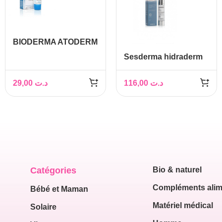
BIODERMA ATODERM
NUTRITIVE, 40ML
Sesderma hidraderm
hyal crème visage
50ml
29,00
د.ت
116,00
د.ت
Catégories
Bio & naturel
Compléments alim
Bébé et Maman
Matériel médical
Solaire