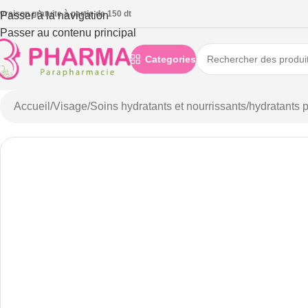
ivraison gratuite à partie de 150 dt
Passer à la navigation
Passer au contenu principal
Categories
Accueil
/
Visage
/
Soins hydratants et nourrissants
/
hydratants 