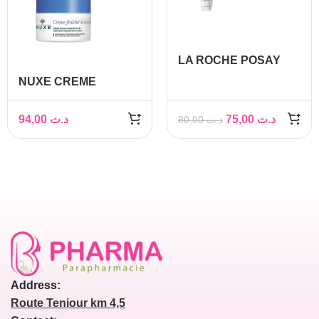
LA ROCHE POSAY
LIPIKAR BAUME AP+
NUXE CREME
200ML
FRAICHE DE BEAUTE
CREME RICHE
94,00
د.ت
75,00
د.ت
80,00
د.ت
HYDRATANTE 48H 50
ML
Address:
Route Teniour km 4,5