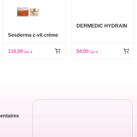
DERMEDIC HYDRAIN
3 ENZYME PEELING
Sesderma c-vit créme
50G
hydratante visage
50ml
116,00
د.ت
54,00
د.ت
entaires