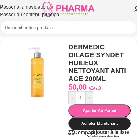
Passer à la navigation
Passer au contenu principal
DERMEDIC
OILAGE SYNDET
HUILEUX
NETTOYANT ANTI
AGE 200ML
50,00
د.ت
-
+
Ajouter Au Panier
Acheter Maintenant
Ajouter à la liste
Comparer