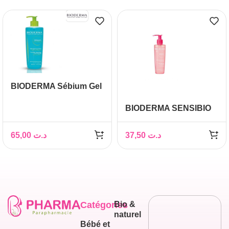
BIODERMA Sébium Gel
Moussant Purifiant
BIODERMA SENSIBIO
POMPE, 500ml
GEL MOUSSANT
200ML
65,00
د.ت
37,50
د.ت
Catégories
Bio &
naturel
Bébé et