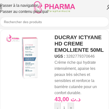
Passer à la navigation
Passer au contenu principal
DUCRAY ICTYANE
HD CREME
EMOLLIENTE 50ML
UGS :
3282779370646
Crème riche qui hydrate
intensément, apaise les
peaux très sèches et
sensibles et renforce la
barrière cutanée pour un
confort durable.
43,00
د.ت
-
+