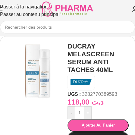
Passer à la navigation
Passer au contenu principal
DUCRAY
MELASCREEN
SERUM ANTI
TACHES 40ML
UGS :
3282770389593
118,00
د.ت
-
+
Ajouter Au Panier