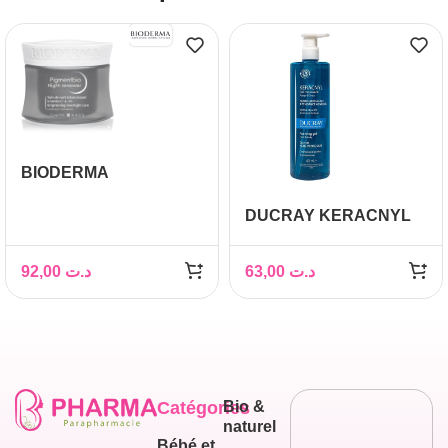
BIODERMA
PIGMENTBIO CREME
DUCRAY KERACNYL
DE NUIT UNIFIANTE
GEL MOUSSANT
50ML
VISAGE CORPS 400ML
92,00
د.ت
63,00
د.ت
Catégories
Bio &
naturel
Bébé et