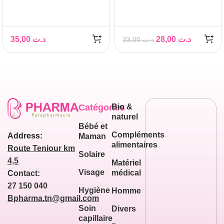
Cica spray, 100ml
PUISSANCE 3, 50 ML
35,00
د.ت
28,00
د.ت
33,00
د.ت
Catégories
Bio &
naturel
Bébé et
Compléments
Address:
Maman
alimentaires
Route Teniour km
Solaire
4,5
Matériel
Visage
médical
Contact:
27 150 040
Hygiène
Homme
Bpharma.tn@gmail.com
Soin
Divers
capillaire