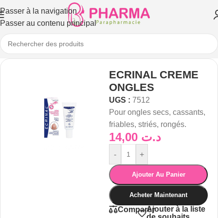
Passer à la navigation
Passer au contenu principal
ECRINAL CREME
ONGLES
UGS :
7512
Pour ongles secs, cassants,
friables, striés, rongés.
14,00
د.ت
-
+
Ajouter Au Panier
Acheter Maintenant
Ajouter à la liste
Comparer
de souhaits