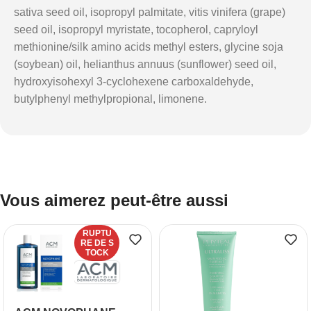
sativa seed oil, isopropyl palmitate, vitis vinifera (grape)
seed oil, isopropyl myristate, tocopherol, capryloyl
methionine/silk amino acids methyl esters, glycine soja
(soybean) oil, helianthus annuus (sunflower) seed oil,
hydroxyisohexyl 3-cyclohexene carboxaldehyde,
butylphenyl methylpropional, limonene.
Vous aimerez peut-être aussi
RUPTU
RE DE S
TOCK