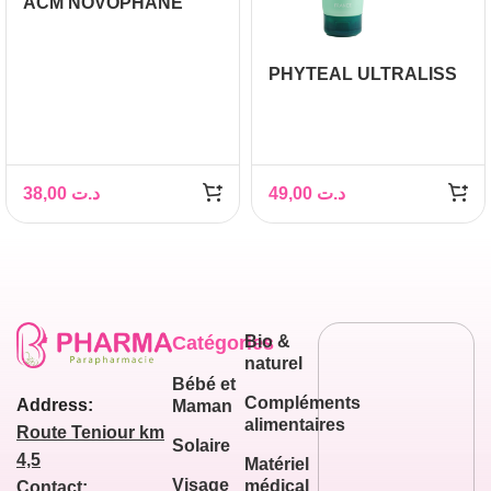
ACM NOVOPHANE
SHAMPOOING
SEBOREGULATEUR
PHYTEAL ULTRALISS
200ML
SHAMPOOING
CHEVEUX GRAS 250
ML
38,00
د.ت
49,00
د.ت
Catégories
Bio &
naturel
Bébé et
Compléments
Address:
Maman
alimentaires
Route Teniour km
Solaire
4,5
Matériel
Visage
médical
Contact: