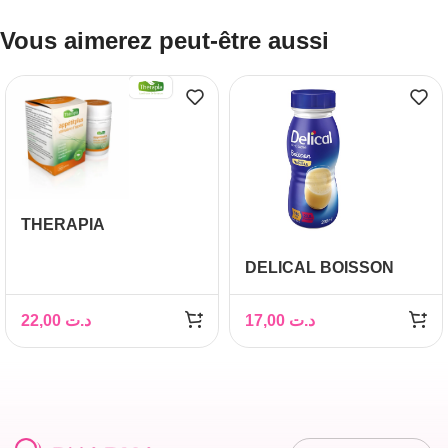
Vous aimerez peut-être aussi
THERAPIA
APPETITPLUS
DELICAL BOISSON
LACTEE VANILLE 200
ML
22,00
د.ت
17,00
د.ت