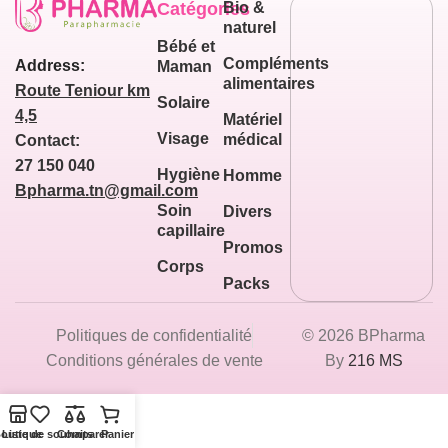
Catégories
Bio &
naturel
Bébé et
Compléments
Address:
Maman
alimentaires
Route Teniour km
Solaire
4,5
Matériel
Visage
médical
Contact:
27 150 040
Hygiène
Homme
Bpharma.tn@gmail.com
Soin
Divers
capillaire
Promos
Corps
Packs
Politiques de confidentialité
© 2026 BPharma
Conditions générales de vente
By
216 MS
outique
Liste de souhaits
Comparer
Panier