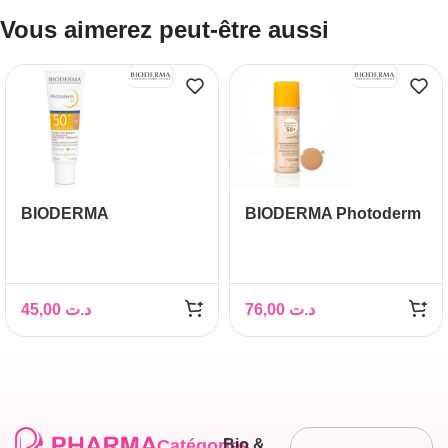
Vous aimerez peut-être aussi
BIODERMA
BIODERMA Photoderm
PHOTODERM M GEL
NUDE Touch SPF 50+
CREME TEINTE
Teinte Dorée, 40ml
DOREE SPF50+ 40ML
45,00
د.ت
76,00
د.ت
Catégories
Bio &