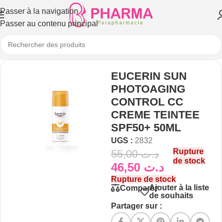
Passer à la navigation
Passer au contenu principal
EUCERIN SUN
PHOTOAGING
CONTROL CC
CREME TEINTEE
SPF50+ 50ML
UGS :
2832
Rupture
55,00
د.ت
de stock
46,50
د.ت
Rupture de stock
Ajouter à la liste
Comparer
de souhaits
Partager sur :