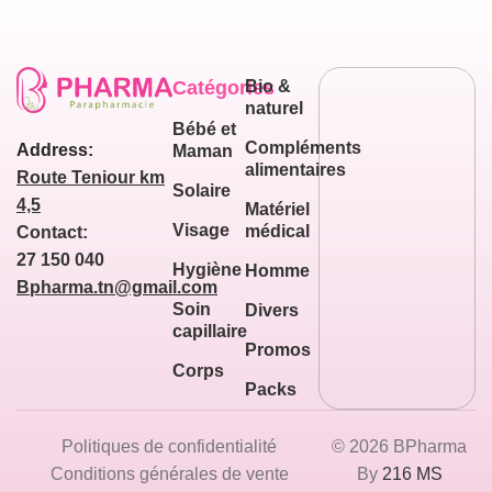
Catégories
Bio &
naturel
Bébé et
Compléments
Address:
Maman
alimentaires
Route Teniour km
Solaire
4,5
Matériel
Visage
médical
Contact:
27 150 040
Hygiène
Homme
Bpharma.tn@gmail.com
Soin
Divers
capillaire
Promos
Corps
Packs
Politiques de confidentialité
© 2026 BPharma
Conditions générales de vente
By
216 MS