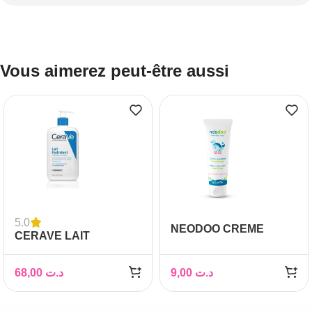
Vous aimerez peut-être aussi
5.0
NEODOO CREME
CERAVE LAIT
HYDRATANT 50ML
HYDRATANT 473 ML
68,00
د.ت
9,00
د.ت