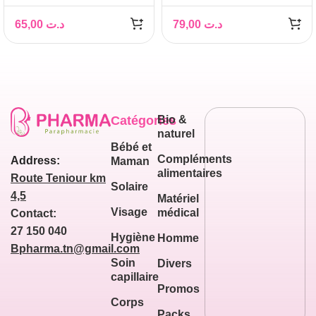
EXTREME SPF50+
SECURE PROTECT DM
50ML
CREME TRES HAUTE
65,00
د.ت
79,00
د.ت
PROTECTION SPF50+
50ML
Catégories
Bio &
naturel
Bébé et
Compléments
Address:
Maman
alimentaires
Route Teniour km
Solaire
4,5
Matériel
Visage
médical
Contact:
27 150 040
Hygiène
Homme
Bpharma.tn@gmail.com
Soin
Divers
capillaire
Promos
Corps
Packs