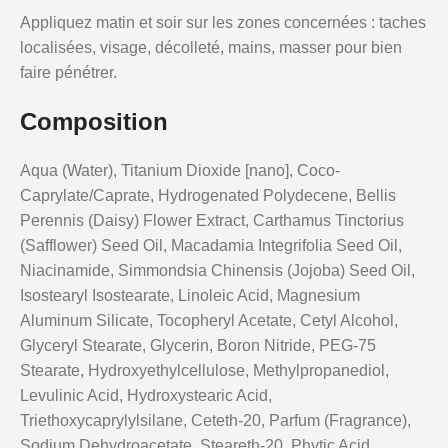
Appliquez matin et soir sur les zones concernées : taches
localisées, visage, décolleté, mains, masser pour bien
faire pénétrer.
Composition
Aqua (Water), Titanium Dioxide [nano], Coco-
Caprylate/Caprate, Hydrogenated Polydecene, Bellis
Perennis (Daisy) Flower Extract, Carthamus Tinctorius
(Safflower) Seed Oil, Macadamia Integrifolia Seed Oil,
Niacinamide, Simmondsia Chinensis (Jojoba) Seed Oil,
Isostearyl Isostearate, Linoleic Acid, Magnesium
Aluminum Silicate, Tocopheryl Acetate, Cetyl Alcohol,
Glyceryl Stearate, Glycerin, Boron Nitride, PEG-75
Stearate, Hydroxyethylcellulose, Methylpropanediol,
Levulinic Acid, Hydroxystearic Acid,
Triethoxycaprylylsilane, Ceteth-20, Parfum (Fragrance),
Sodium Dehydroacetate, Steareth-20, Phytic Acid,