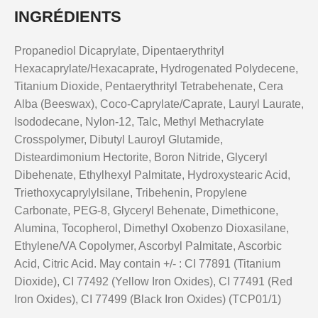
INGRÉDIENTS
Propanediol Dicaprylate, Dipentaerythrityl
Hexacaprylate/Hexacaprate, Hydrogenated Polydecene,
Titanium Dioxide, Pentaerythrityl Tetrabehenate, Cera
Alba (Beeswax), Coco-Caprylate/Caprate, Lauryl Laurate,
Isododecane, Nylon-12, Talc, Methyl Methacrylate
Crosspolymer, Dibutyl Lauroyl Glutamide,
Disteardimonium Hectorite, Boron Nitride, Glyceryl
Dibehenate, Ethylhexyl Palmitate, Hydroxystearic Acid,
Triethoxycaprylylsilane, Tribehenin, Propylene
Carbonate, PEG-8, Glyceryl Behenate, Dimethicone,
Alumina, Tocopherol, Dimethyl Oxobenzo Dioxasilane,
Ethylene/VA Copolymer, Ascorbyl Palmitate, Ascorbic
Acid, Citric Acid. May contain +/- : CI 77891 (Titanium
Dioxide), CI 77492 (Yellow Iron Oxides), CI 77491 (Red
Iron Oxides), CI 77499 (Black Iron Oxides) (TCP01/1)