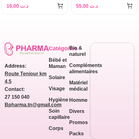
16,00
د.ت
55,00
د.ت
Catégories
Bio &
naturel
Bébé et
Compléments
Address:
Maman
alimentaires
Route Teniour km
Solaire
4,5
Matériel
Visage
médical
Contact:
27 150 040
Hygiène
Homme
Bpharma.tn@gmail.com
Soin
Divers
capillaire
Promos
Corps
Packs