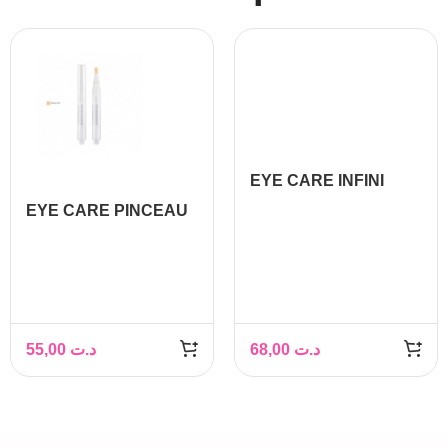
EYE CARE INFINI
CILS MASCARA ET
EYE CARE PINCEAU
LINER 107 8G
ANTI-CERNES
55,00
د.ت
68,00
د.ت