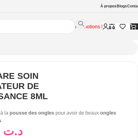
À propos
Blogs
Conta
Promotions !
ARE SOIN
ATEUR DE
SANCE 8ML
 à la
pousse des ongles
pour avoir de beaux
ongles
s
.
38,00
د.ت