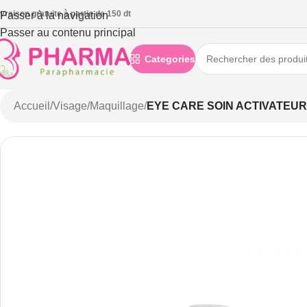
ivraison gratuite à partie de 150 dt
Passer à la navigation
Passer au contenu principal
Categories
Accueil
/
Visage
/
Maquillage
/
EYE CARE SOIN ACTIVATEU