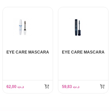
EYE CARE MASCARA
EYE CARE MASCARA
VOLUMATEUR
INTENSE REGARD
WATERPROOF
XXL 10G
62,00
د.ت
59,83
د.ت