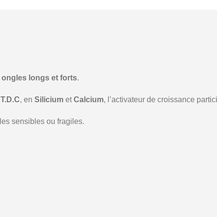
ongles longs et forts
.
e
T.D.C
, en
Silicium
et
Calcium
, l’activateur de croissance parti
es sensibles ou fragiles.