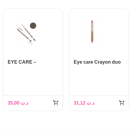
EYE CARE –
Eye care Crayon duo
SOURCILS LINER
correcteur de teint 141
WATERPROOF 036
Beige/Beige foncé
35,00
د.ت
31,12
د.ت