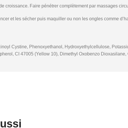
ur de croissance. Faire pénétrer complètement par massages circu
 rincer et les sécher puis maquiller ou non les ongles comme d’h
inoyl Cystine, Phenoxyethanol, Hydroxyethylcellulose, Potassiu
ocopherol, CI 47005 (Yellow 10), Dimethyl Oxobenzo Dioxasilane
aussi