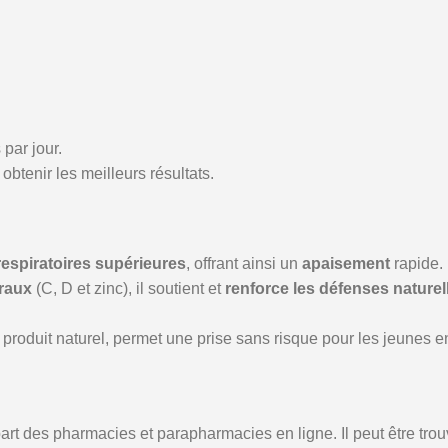
 par jour.
btenir les meilleurs résultats.
respiratoires supérieures
, offrant ainsi un
apaisement
rapide.
éraux
(C, D et zinc), il soutient et
renforce les défenses naturel
n produit naturel, permet une prise sans risque pour les jeunes e
part des pharmacies et parapharmacies en ligne. Il peut être tr