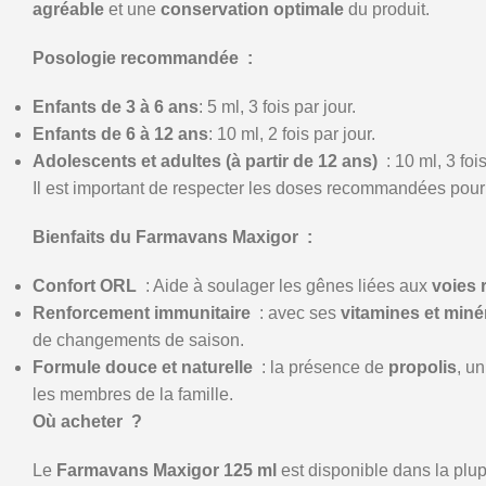
agréable
et une
conservation optimale
du produit.
Posologie recommandée :
Enfants de 3 à 6
ans
: 5 ml, 3 fois par jour.
Enfants de 6 à 12
ans
: 10 ml, 2 fois par jour.
Adolescents et adultes (à partir de 12 ans)
: 10 ml, 3 fois
Il est important de respecter les doses recommandées pour o
Bienfaits du Farmavans Maxigor :
Confort ORL
: Aide à soulager les gênes liées aux
voies 
Renforcement immunitaire
: avec ses
vitamines et min
de changements de saison.
Formule douce et naturelle
: la présence de
propolis
, u
les membres de la famille.
Où acheter ?
Le
Farmavans Maxigor 125 ml
est disponible dans la plu