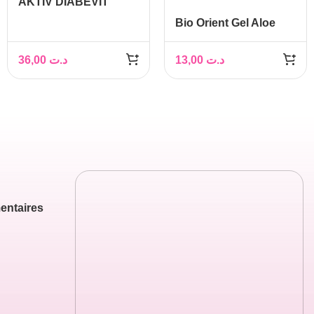
AKTIV DIABEVIT
Bio Orient Gel Aloe
Vera, 250ml
36,00
د.ت
13,00
د.ت
entaires