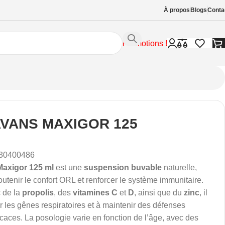
À propos
Blogs
Conta
Promotions !
VANS MAXIGOR 125
30400486
axigor 125 ml
est une
suspension buvable
naturelle,
outenir le confort ORL et renforcer le système immunitaire.
 de la
propolis
, des
vitamines C
et
D
, ainsi que du
zinc
, il
r les gênes respiratoires et à maintenir des défenses
ficaces. La posologie varie en fonction de l’âge, avec des