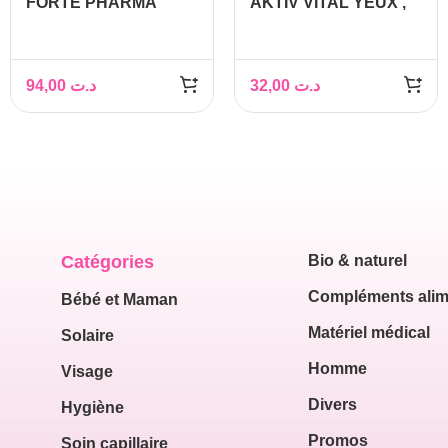
FORTE PHARMA
AKTIV VITAL YEUX ,
EXPERT COLLAGEN
30 GELULES
INTENSE
94,00
د.ت
32,00
د.ت
Catégories
Bio & naturel
Compléments alim
Bébé et Maman
Matériel médical
Solaire
Homme
Visage
Divers
Hygiène
Promos
Soin capillaire