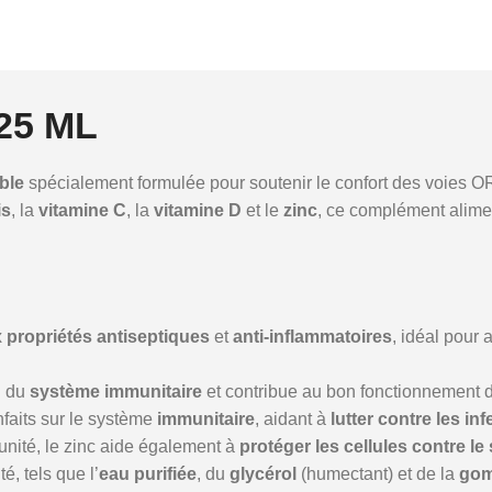
25 ML
ble
spécialement formulée pour soutenir le confort des voies ORL
is
, la
vitamine C
, la
vitamine D
et le
zinc
, ce complément alimen
x
propriétés antiseptiques
et
anti-inflammatoires
, idéal pour 
n du
système immunitaire
et contribue au bon fonctionnement d
faits sur le système
immunitaire
, aidant à
lutter contre les in
unité, le zinc aide également à
protéger les cellules contre le
é, tels que l’
eau purifiée
, du
glycérol
(humectant) et de la
gom