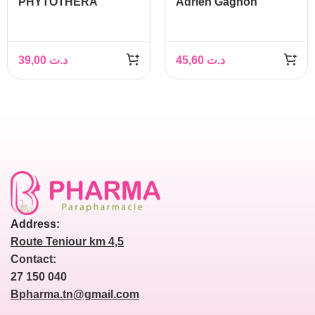
PHYTOTHERA
Adrien Gagnon
COENZYME Q10
Glucosamine MSM
Confort Articulaire
39,00
د.ت
45,60
د.ت
Address:
Route Teniour km 4,5
Contact:
27 150 040
Bpharma.tn@gmail.com