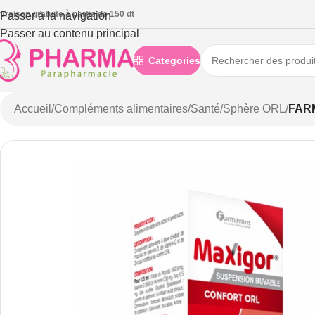
ivraison gratuite à partie de 150 dt
Passer à la navigation
Passer au contenu principal
Categories
Accueil
/
Compléments alimentaires
/
Santé
/
Sphère ORL
/
FAR