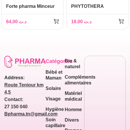
Forte pharma Minceur
PHYTOTHERA
Turboslim, 28 gélules
Millepertuis, 30 gélules
64,00
د.ت
18,00
د.ت
Catégories
Bio &
naturel
Bébé et
Compléments
Address:
Maman
alimentaires
Route Teniour km
Solaire
4,5
Matériel
Visage
médical
Contact:
27 150 040
Hygiène
Homme
Bpharma.tn@gmail.com
Soin
Divers
capillaire