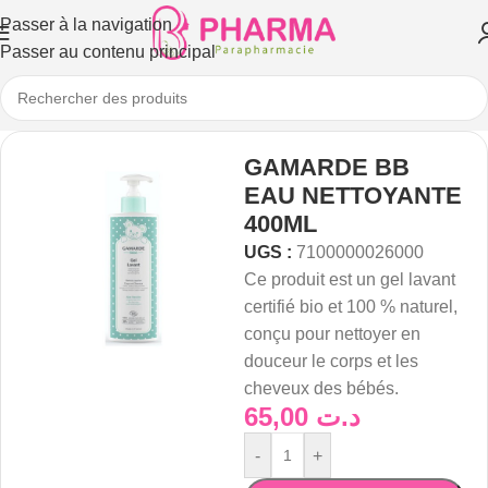
Passer à la navigation
Passer au contenu principal
GAMARDE BB
EAU NETTOYANTE
400ML
UGS :
7100000026000
Ce produit est un gel lavant
certifié bio et 100 % naturel,
conçu pour nettoyer en
douceur le corps et les
cheveux des bébés.
65,00
د.ت
-
+