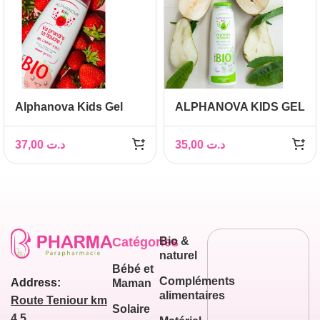
Alphanova Kids Gel
ALPHANOVA KIDS GEL
lavant 3 en 1 Fraise bio
LAVANT 3 EN 1 POIR
250 ml
37,00
د.ت
35,00
د.ت
Catégories
Bio &
naturel
Bébé et
Compléments
Address:
Maman
alimentaires
Route Teniour km
Solaire
4,5