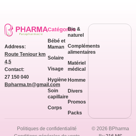
Catégories
Bio &
naturel
Bébé et
Compléments
Address:
Maman
alimentaires
Route Teniour km
Solaire
4,5
Matériel
Visage
médical
Contact:
27 150 040
Hygiène
Homme
Bpharma.tn@gmail.com
Soin
Divers
capillaire
Promos
Corps
Packs
Politiques de confidentialité
© 2026 BPharma