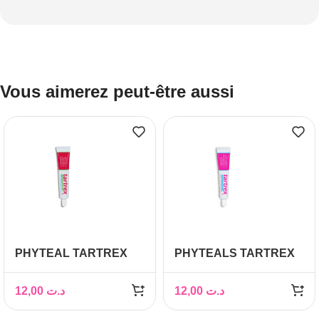
Vous aimerez peut-être aussi
PHYTEAL TARTREX
PHYTEALS TARTREX
DENTIFRICE SOIN
DENTIFRICE DENTS
COMPLET AUX FLUOR
ET GENCIVES
12,00
د.ت
12,00
د.ت
ET SELS MINERAUX
SENSIBLE AUX
80ML
POTASSIUM ET FLUOR