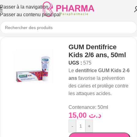
Passer à la navigation
Passer au contenu principal
GUM Dentifrice
Kids 2/6 ans, 50ml
UGS :
575
Le
dentifrice GUM Kids 2-6
ans
favorise la prévention
des caries et protège contre
les attaques acides.
Contenance:
50ml
15,00
د.ت
-
+