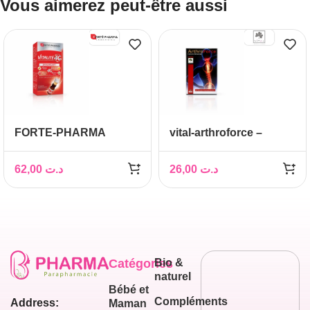
Vous aimerez peut-être aussi
FORTE-PHARMA
vital-arthroforce –
VITALITE 4G
Glucosamine
DYNAMISANT
Harpagophytum
62,00
د.ت
26,00
د.ت
Articulations
Catégories
Bio &
naturel
Bébé et
Compléments
Address:
Maman