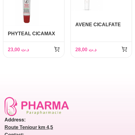
AVENE CICALFATE
LEVRES BAUME
PHYTEAL CICAMAX
REPARATEUR 10ML
BAUME A LEVRES
15ML
23,00
د.ت
28,00
د.ت
Address:
Route Teniour km 4,5
Contact: