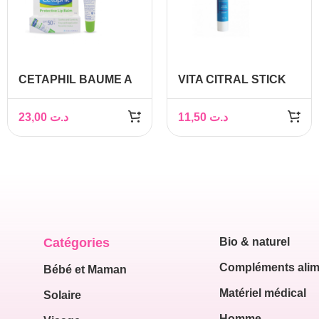
CETAPHIL BAUME A
VITA CITRAL STICK
LEVRES SPF50+, 8ML
LEVRES
NOURRISSANT 4G
23,00
د.ت
11,50
د.ت
Catégories
Bio & naturel
Compléments alim
Bébé et Maman
Matériel médical
Solaire
Homme