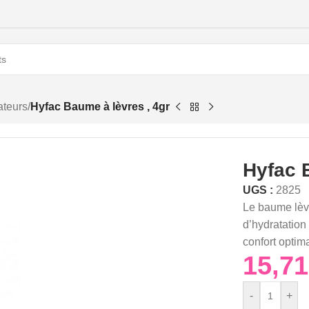
ateurs
/
Hyfac Baume à lèvres , 4gr
Hyfac 
UGS :
2825
Le baume lèv
d’hydratation 
confort optima
-
+