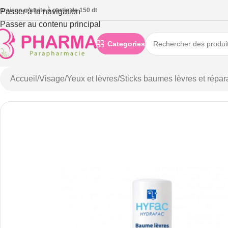
ivraison gratuite à partie de 150 dt
Passer à la navigation
Passer au contenu principal
Categories
Accueil
/
Visage
/
Yeux et lèvres
/
Sticks baumes lèvres et répar