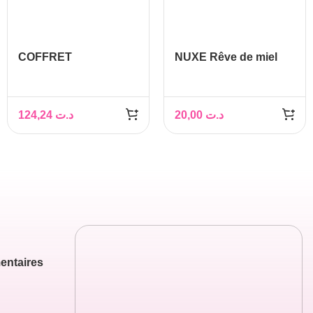
COFFRET
NUXE Rêve de miel
NOVEXPERT SERUM
Stick lèvres hydratant,
AH + LP’UP SOIN
4g
VOLUMATEUR DE
124,24
د.ت
20,00
د.ت
LEVRES
entaires