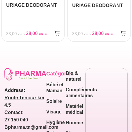
URIAGE DEODORANT
URIAGE DEODORANT
PUISSANCE 3, 50 ML
DOUCEUR 50 ML
28,00
د.ت
28,00
د.ت
33,00
د.ت
33,00
د.ت
Catégories
Bio &
naturel
Bébé et
Compléments
Address:
Maman
alimentaires
Route Teniour km
Solaire
4,5
Matériel
Visage
médical
Contact:
27 150 040
Hygiène
Homme
Bpharma.tn@gmail.com