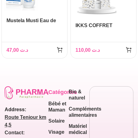
Mustela Musti Eau de
IKKS COFFRET
Soin Parfumée 50ml –
PARFUM SUPER BABY
Bébé
BOY EDS
100ML+DOUDOU
47,00
د.ت
110,00
د.ت
Catégories
Bio &
naturel
Bébé et
Compléments
Address:
Maman
alimentaires
Route Teniour km
Solaire
4,5
Matériel
Visage
médical
Contact: