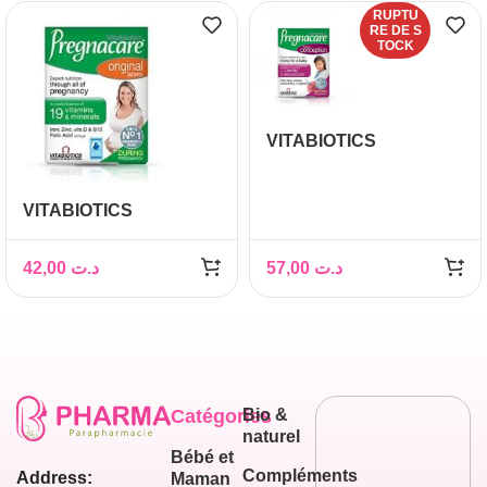
RUPTU
RE DE S
TOCK
VITABIOTICS
PREGNACARE
CONCEPTION B/30
VITABIOTICS
PREGNACARE
ORIGINAL B/30
42,00
د.ت
57,00
د.ت
Catégories
Bio &
naturel
Bébé et
Compléments
Address:
Maman