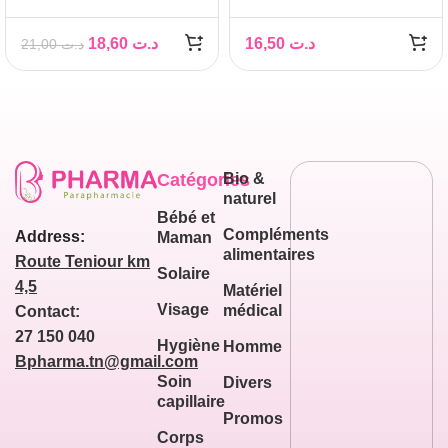
DENTIFRICE
BLANCHEUR
18,60
د.ت
16,50
د.ت
21,00
د.ت
SENSIBILITE 75 ML
Catégories
Bio &
naturel
Bébé et
Compléments
Address:
Maman
alimentaires
Route Teniour km
Solaire
4,5
Matériel
Visage
médical
Contact:
27 150 040
Hygiène
Homme
Bpharma.tn@gmail.com
Soin
Divers
capillaire
Promos
Corps