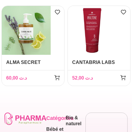
ALMA SECRET
CANTABRIA LABS
SHAMPOING SHIKAKAI
IRALTONE
ANTI-CHUTE &
SHAMPOING
60,00
د.ت
52,00
د.ت
ANTIPELLICULAIRE
FORTIFIANT 200ML
500ML
Catégories
Bio &
naturel
Bébé et