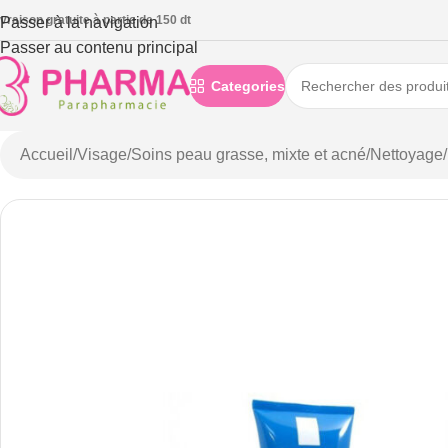
ivraison gratuite à partie de 150 dt
Passer à la navigation
Passer au contenu principal
Categories
Accueil
/
Visage
/
Soins peau grasse, mixte et acné
/
Nettoyage
/