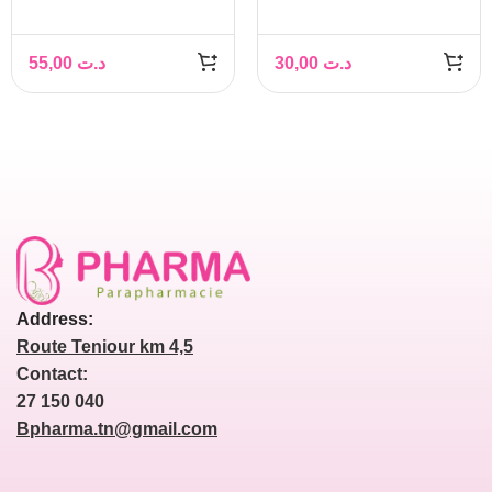
FOAMING CREAM
ET CORPS 250ML
200ML
55,00
د.ت
30,00
د.ت
Address:
Route Teniour km 4,5
Contact:
27 150 040
Bpharma.tn@gmail.com