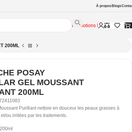
À propos
Blogs
Conta
Promotions !
T 200ML
CHE POSAY
LAR GEL MOUSSANT
IANT 200ML
72411083
Moussant Purifiant nettoie en douceur les peaux grasses à
et/ou irritées par les traitements.
 200ml