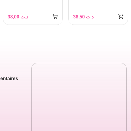
PURIFIANT 200 ML
PURIFIANT 200ML
38,00
د.ت
38,50
د.ت
entaires