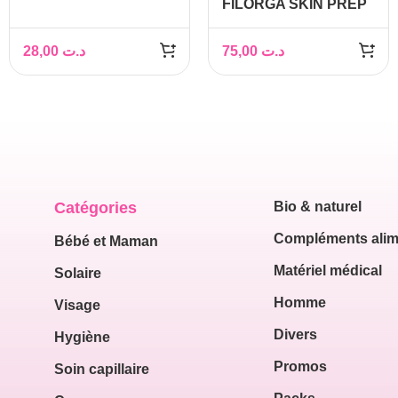
FILORGA SKIN PREP
CREME EXFOLIANTE
ENZYMATIQUE 75 ML
28,00
د.ت
75,00
د.ت
Catégories
Bio & naturel
Compléments alim
Bébé et Maman
Matériel médical
Solaire
Homme
Visage
Divers
Hygiène
Promos
Soin capillaire