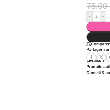
75,00
-
+
Comparer
Partager sur 
Livraison
Produits au
Conseil & a