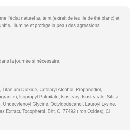
ne l’éclat naturel au teint (extrait de feuille de thé blanc) et
 unifie, illumine et protège la peau des agressions
ns la journée si nécessaire.
, Titanium Dioxide, Cetearyl Alcohol, Propanediol,
nce), Isopropyl Palmitate, Isostearyl Isostearate, Silica,
e, Undecylenoyl Glycine, Octyldodecanol, Lauroyl Lysine,
s Extract, Tocopherol, Bht, CI 77492 (Iron Oxides), CI