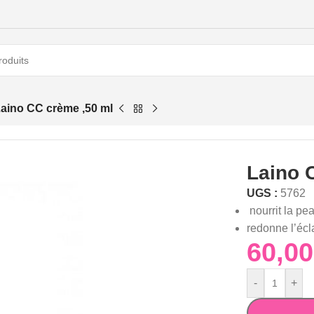
aino CC crème ,50 ml
Laino 
UGS :
5762
nourrit la pea
redonne l’écla
-
+