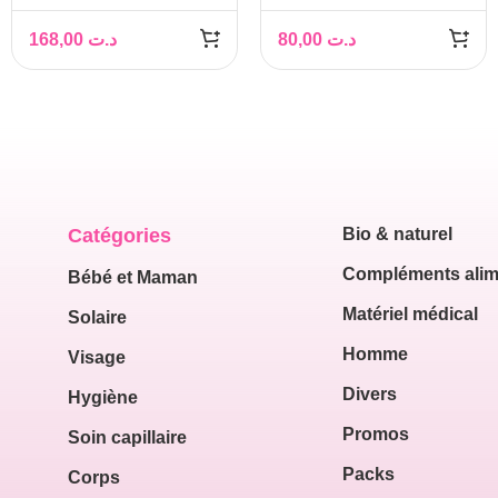
LISSANTE MULTI-
168,00
د.ت
80,00
د.ت
PERFECTION 5-EN-1,
30 ML
Catégories
Bio & naturel
Compléments alim
Bébé et Maman
Matériel médical
Solaire
Homme
Visage
Divers
Hygiène
Promos
Soin capillaire
Packs
Corps