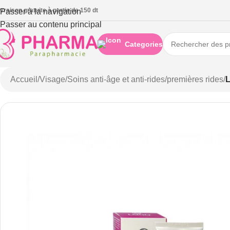
ivraison gratuite à partie de 150 dt
Passer à la navigation
Passer au contenu principal
Categories
Accueil
/
Visage
/
Soins anti-âge et anti-rides
/
premières rides
/
L