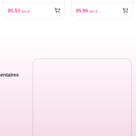
Multi-Correction PNM
85,53
د.ت
95,96
د.ت
– 40 ml
entaires