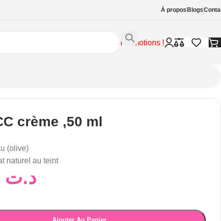
À propos
Blogs
Conta
Promotions !
CC crème ,50 ml
u (olive)
t naturel au teint
60,00
د.ت
Ajouter Au Panier