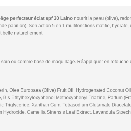
-âge perfecteur éclat spf 30 Laino
nourrit la peau (olive), redon
ande papillon). Son action 5 en 1 multifonctions matifie, hydrate,
t belle naturellement.
soin ou comme base de maquillage. Réappliquer en retouche da
rin, Olea Europaea (Olive) Fruit Oil, Hydrogenated Coconut Oil
Bis-Ethylhexyloxyphenol Methoxyphenyl Triazine, Parfum (Fragra
pric Triglyceride, Xanthan Gum, Tetrasodium Glutamate Diacetat
m Hydroxide, Camellia Sinensis Leaf Extract, Lavandula Stoecha