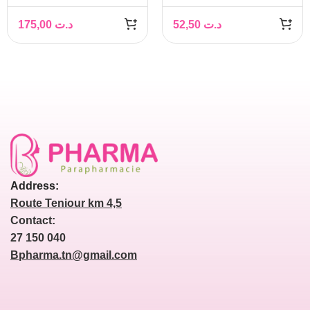
175,00
د.ت
52,50
د.ت
Address:
Route Teniour km 4,5
Contact:
27 150 040
Bpharma.tn@gmail.com