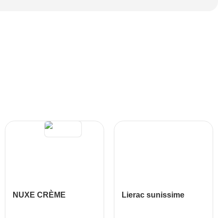
NUXE CRÈME
Lierac sunissime
PRODIGIEUSE
fluide protecteur spf
BOOST Crème Gel
50+ 40ml