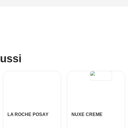
aussi
LA ROCHE POSAY
NUXE CREME
RETINOL B3 SERUM
PRODIGIEUSE
ANTI RIDES 30ML
BOOST BASE