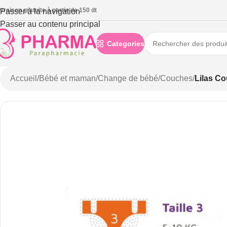
ivraison gratuite à partie de 150 dt
Passer à la navigation
Passer au contenu principal
Categories
Accueil
/
Bébé et maman
/
Change de bébé
/
Couches
/
Lilas Co