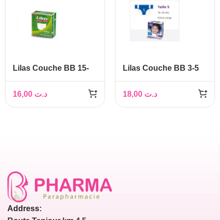
Lilas Couche BB 15-
Lilas Couche BB 3-5
25 Kg Confort max
Kg Confort max actif
actif pharmacie , 20
pharmacie , 32 pièces
16,00
د.ت
18,00
د.ت
pièces
Address: