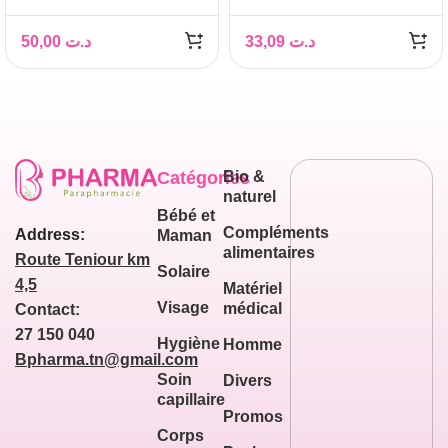
OIL WITH OMEGAS 3, 6
& 9 400ML
50,00
د.ت
33,09
د.ت
Catégories
Bio &
naturel
Bébé et
Compléments
Address:
Maman
alimentaires
Route Teniour km
Solaire
4,5
Matériel
Visage
médical
Contact:
27 150 040
Hygiène
Homme
Bpharma.tn@gmail.com
Soin
Divers
capillaire
Promos
Corps