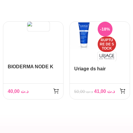
-18%
RUPTU
RE DE S
TOCK
BIODERMA NODE K
Uriage ds hair
SHAMPOOING
shampooing
KERATOREDUCTEUR,
Kératoréducteur,
150ML
150ml
40,00
د.ت
41,00
د.ت
50,00
د.ت