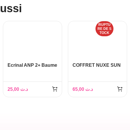
aussi
RUPTU
RE DE S
TOCK
Ecrinal ANP 2+ Baume
COFFRET NUXE SUN
Après-Shampoing
PROTECTION
GLAMOUR
25,00
د.ت
65,00
د.ت