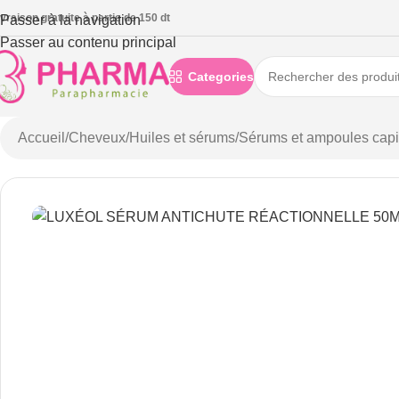
ivraison gratuite à partie de 150 dt
Passer à la navigation
Passer au contenu principal
Categories
Accueil
/
Cheveux
/
Huiles et sérums
/
Sérums et ampoules capil