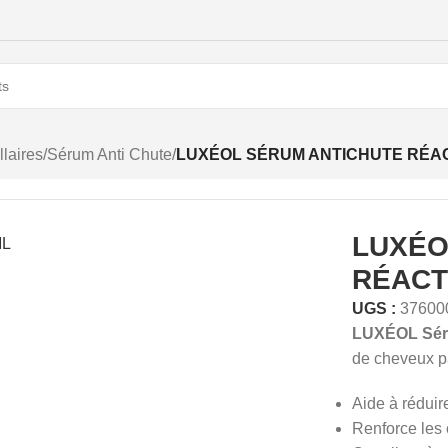
laires
/
Sérum Anti Chute
/
LUXÉOL SÉRUM ANTICHUTE RÉA
LUXÉO
RÉACT
UGS :
37600
LUXÉOL Séru
de cheveux pa
Aide à réduir
Renforce les 