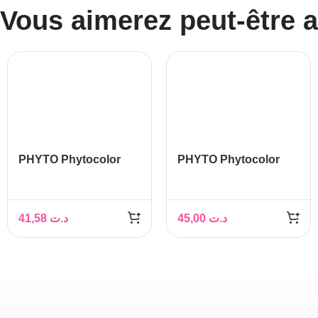
Vous aimerez peut-être 
PHYTO Phytocolor
PHYTO Phytocolor
Couleur Soin 9 blond
Couleur Soin 5
très clair, 1 kit
chatain clair, 1 kit
41,58
د.ت
45,00
د.ت