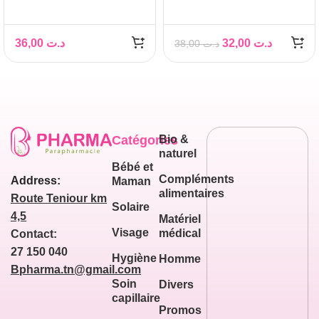
PRODIGE 50ML
Équilibrant 200 ML
36,00
د.ت
32,00
د.ت
38,00
د.ت
Catégories
Bio &
naturel
Bébé et
Compléments
Address:
Maman
alimentaires
Route Teniour km
Solaire
4,5
Matériel
Visage
médical
Contact:
27 150 040
Hygiène
Homme
Bpharma.tn@gmail.com
Soin
Divers
capillaire
Promos