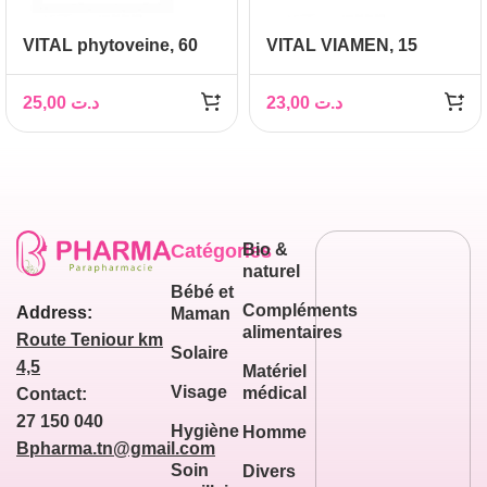
VITAL phytoveine, 60
VITAL VIAMEN, 15
Gélules
gélules
25,00
د.ت
23,00
د.ت
Catégories
Bio &
naturel
Bébé et
Compléments
Address:
Maman
alimentaires
Route Teniour km
Solaire
4,5
Matériel
Visage
médical
Contact:
27 150 040
Hygiène
Homme
Bpharma.tn@gmail.com
Soin
Divers