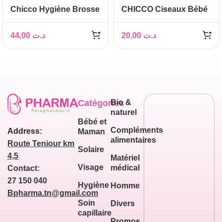
Chicco Hygiène Brosse
CHICCO Ciseaux Bébé
et Peigne Bébé
44,00
د.ت
20,00
د.ت
Catégories
Bio &
naturel
Bébé et
Compléments
Address:
Maman
alimentaires
Route Teniour km
Solaire
4,5
Matériel
Visage
médical
Contact:
27 150 040
Hygiène
Homme
Bpharma.tn@gmail.com
Soin
Divers
capillaire
Promos