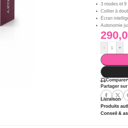
3 modes et 9 
Collier à doub
Écran intellig
Autonomie ju
-
+
Comparer
Partager sur 
Livraison
Produits au
Conseil & a