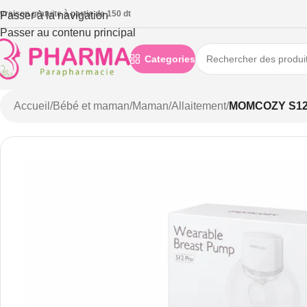
ivraison gratuite à partie de 150 dt
Passer à la navigation
Passer au contenu principal
Categories
Accueil
/
Bébé et maman
/
Maman
/
Allaitement
/
MOMCOZY S12 