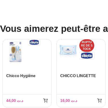
Vous aimerez peut-être 
RUPTU
RE DE S
TOCK
Chicco Hygiène
CHICCO LINGETTE
Brosse et Peigne
BOITE DE 72
Bébé
44,00
د.ت
16,00
د.ت