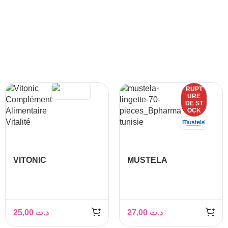
RUPT
URE
DE ST
OCK
VITONIC
MUSTELA
ALLAITEMENT B/45
LINGETTES
GELULES
NETTOYANTES A
L’AVOCAT BIO *60
25,00
د.ت
27,00
د.ت