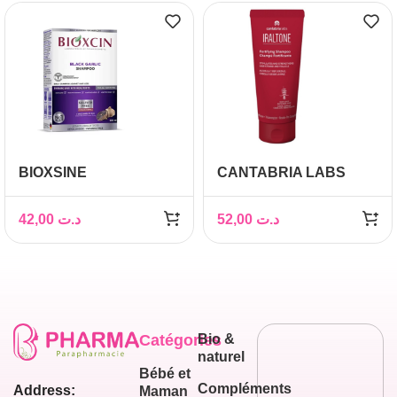
BIOXSINE
CANTABRIA LABS
SHAMPOOING
IRALTONE
VEGETAL A L’AIL NOIR
SHAMPOING
42,00
د.ت
52,00
د.ت
300ML
FORTIFIANT 200ML
Catégories
Bio &
naturel
Bébé et
Compléments
Address:
Maman