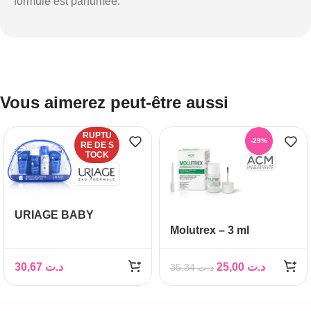
formule est parfumée.
Vous aimerez peut-être aussi
RUPTU
-29%
RE DE S
TOCK
URIAGE BABY
Molutrex – 3 ml
TRAVEL KIT
30,67
د.ت
25,00
د.ت
35,34
د.ت