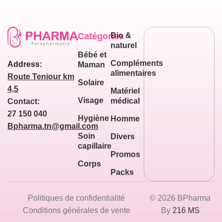
Catégories
Bio &
naturel
Bébé et
Compléments
Address:
Maman
alimentaires
Route Teniour km
Solaire
4,5
Matériel
Visage
médical
Contact:
27 150 040
Hygiène
Homme
Bpharma.tn@gmail.com
Soin
Divers
capillaire
Promos
Corps
Packs
Politiques de confidentialité
© 2026 BPharma
Conditions générales de vente
By
216 MS