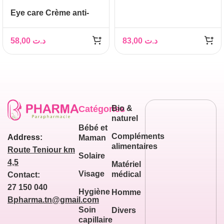
BOOST GEL BAUME
Eye care Crème anti-
YEUX MULTI
poches contour des
CORRECTION 15ML
yeux 112,10g
58,00
د.ت
83,00
د.ت
Catégories
Bio &
naturel
Bébé et
Compléments
Address:
Maman
alimentaires
Route Teniour km
Solaire
4,5
Matériel
Visage
médical
Contact:
27 150 040
Hygiène
Homme
Bpharma.tn@gmail.com
Soin
Divers
capillaire