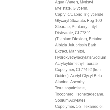
Aqua (Water), Myristyl
Myristate, Glycerin,
Caprylic/Capric Triglyceride,
Glyceryl Stearate, Peg-100
Stearate, Pentaerythrityl
Distearate, CI 77891
(Titanium Dioxide), Betaine,
Albizia Julubrissin Bark
Extract, Mannitol,
Hydroxyethylacrylate/Sodium
Acryloyldimethyl Taurate
Copolymer, CI 77492 (Iron
Oxides), Acetyl Glycyl Beta
Alanine, Ascorbyl
Tetraisopalmitate,
Tocopherol, Isohexadecane,
Sodium Acrylates
Copolymer, 1-2 Hexanediol,