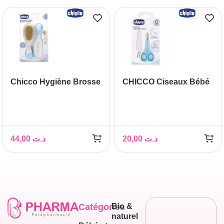
Chicco Hygiène Brosse
CHICCO Ciseaux Bébé
et Peigne Bébé
44,00
د.ت
20,00
د.ت
Catégories
Bio &
naturel