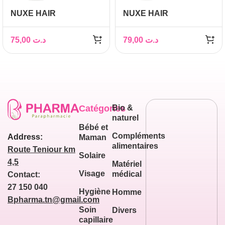
NUXE HAIR
NUXE HAIR
PRODIGIEUX LE
PRODIGIEUX LA
DEMELANT
CREME NUTRITION
75,00
د.ت
79,00
د.ت
BRILLANCE MIROIR
INTENSE 100ML
200M
Catégories
Bio &
naturel
Bébé et
Compléments
Address:
Maman
alimentaires
Route Teniour km
Solaire
4,5
Matériel
Visage
médical
Contact:
27 150 040
Hygiène
Homme
Bpharma.tn@gmail.com
Soin
Divers
capillaire