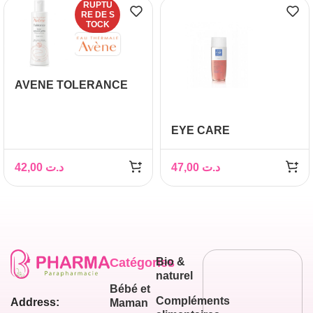
RUPTU
RE DE S
TOCK
AVENE TOLERANCE
LOTION NETTOYANTE
GELIFIEE 200ML
EYE CARE
DEMAQUILLANT
BIPHASIQUE 150ML
42,00
د.ت
47,00
د.ت
Catégories
Bio &
naturel
Bébé et
Compléments
Address:
Maman