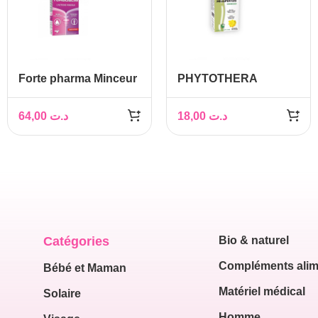
Forte pharma Minceur
PHYTOTHERA
Turboslim, 28 gélules
Millepertuis, 30 gélules
64,00
د.ت
18,00
د.ت
Catégories
Bio & naturel
Compléments alim
Bébé et Maman
Matériel médical
Solaire
Homme