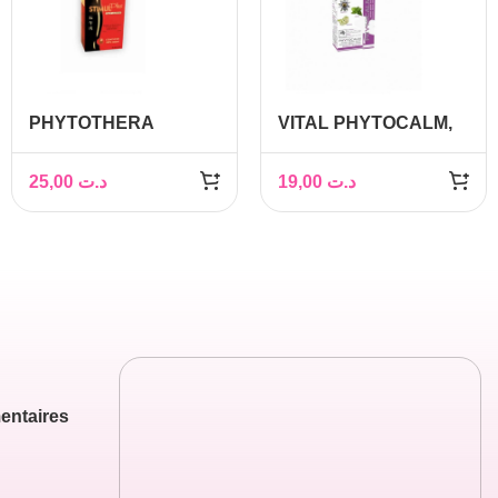
PHYTOTHERA
VITAL PHYTOCALM,
STIMUL PLUS, 30
30 gélules
gélules
25,00
د.ت
19,00
د.ت
entaires