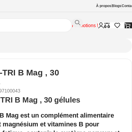
À propos
Blogs
Conta
Promotions !
TRI B Mag , 30
s
97100043
RI B Mag , 30 gélules
 B Mag
est un complément alimentaire
t magnésium et vitamines B pour