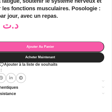
a fatigue, soutenir le système nerveux et
 les fonctions musculaires.
Posologie
:
par jour, avec un repas.
15,00
د.ت
Ajouter Au Panier
Acheter Maintenant
Ajouter à la liste de souhaits
:
thentiques
ssistance