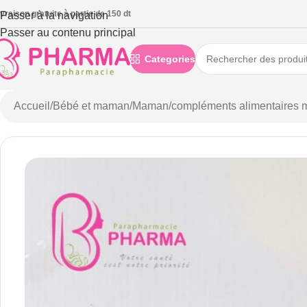
ivraison gratuite à partie de 150 dt
Passer à la navigation
Passer au contenu principal
Categories
Accueil
/
Bébé et maman
/
Maman
/
compléments alimentaires