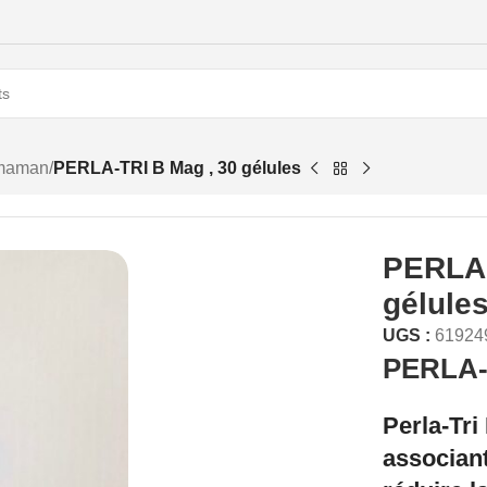
 maman
/
PERLA-TRI B Mag , 30 gélules
PERLA-
gélule
UGS :
61924
PERLA-T
Perla-Tri
associan