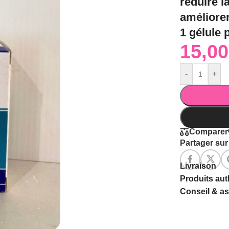
réduire l
améliorer
1 gélule 
-
+
Comparer
Partager sur 
Livraison
Produits au
Conseil & a