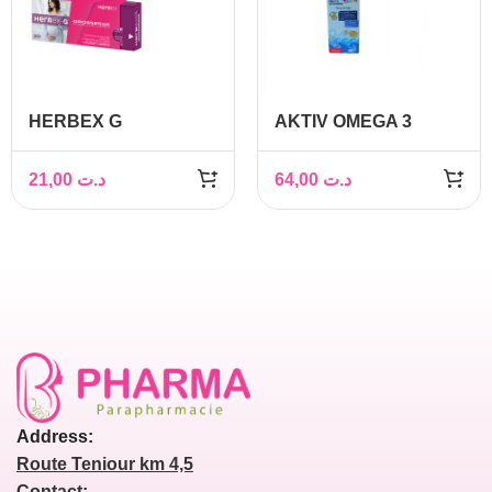
HERBEX G
AKTIV OMEGA 3
GROSSESSE BT 30
JUNIOR 150ML
GELULES
21,00
د.ت
64,00
د.ت
Address:
Route Teniour km 4,5
Contact: