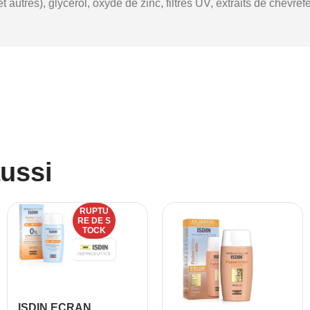
t autres), glycérol, oxyde de zinc, filtres UV, extraits de chèvref
aussi
RUPTU
RE DE S
TOCK
ISDIN ECRAN