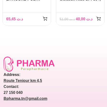
ANTHELIOS XL
50ml
SPF50+ LAIT 100ML
65,45
د.ت
40,00
د.ت
51,00
د.ت
Address:
Route Teniour km 4,5
Contact:
27 150 040
Bpharma.tn@gmail.com