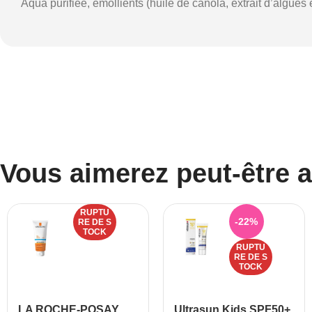
Aqua purifiée, émollients (huile de canola, extrait d’algues e
Vous aimerez peut-être 
RUPTU
-22%
RE DE S
TOCK
RUPTU
RE DE S
TOCK
LA ROCHE-POSAY
Ultrasun Kids SPF50+,