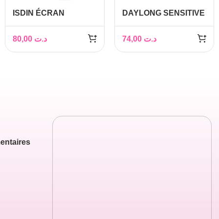
ISDIN ÉCRAN
DAYLONG SENSITIVE
SOLAIRE AGE
GEL-CREME SPF 50+
REPAIR TRIPLE
100ML
80,00
د.ت
74,00
د.ت
ACTION SPF 50+ 50
ml
entaires