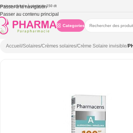
ivraison gratuite à partie de 150 dt
Passer à la navigation
Passer au contenu principal
Categories
Accueil
/
Solaires
/
Crèmes solaires
/
Crème Solaire invisible
/
P