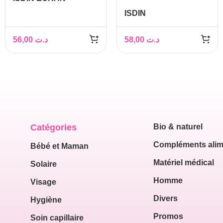
SOLAIRE FUSION
ISDIN
FLUIDE MINERAL
PHOTOPROTECTION
SPF50+ 50ML
ECRAN SOLAIRE
56,00
د.ت
58,00
د.ت
FUSION WATER
TEINTEE MEDIUM
SPF50+ 50ML
Catégories
Bio & naturel
Compléments alim
Bébé et Maman
Matériel médical
Solaire
Homme
Visage
Divers
Hygiène
Promos
Soin capillaire