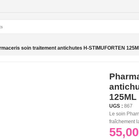
rmaceris soin traitement antichutes H-STIMUFORTEN 125
Pharma
antich
125ML
UGS :
867
Le soin Phar
fraîchement la