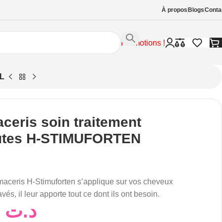
À propos
Blogs
Conta
Promotions !
ML
ceris soin traitement
utes H-STIMUFORTEN
maceris H-Stimuforten s’applique sur vos cheveux
vés, il leur apporte tout ce dont ils ont besoin.
55,00
د.ت