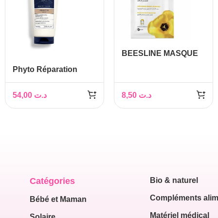
BEESLINE MASQUE
CHEVEUX AUX 9
Phyto Réparation
HUILES
Après-shampooing
CAPILLAIRES 25G
175 ml
54,00
د.ت
8,50
د.ت
Catégories
Bio & naturel
Compléments alim
Bébé et Maman
Matériel médical
Solaire