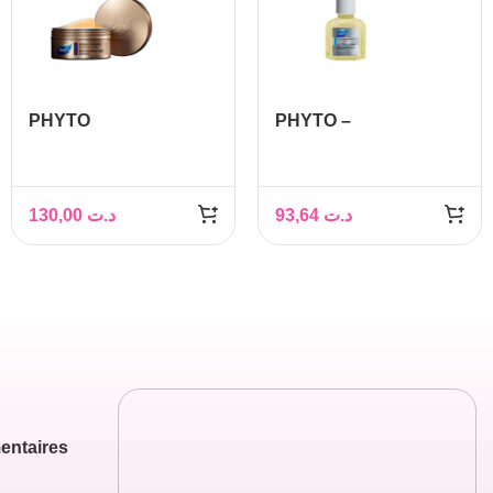
PHYTO
PHYTO –
PHYTOKERATINE
PHYTOPOLLÉINE
EXTREME MASQUE,
ÉLIXIR VÉGÉTAL
200 ML
STIMULANT 25ML
130,00
د.ت
93,64
د.ت
entaires