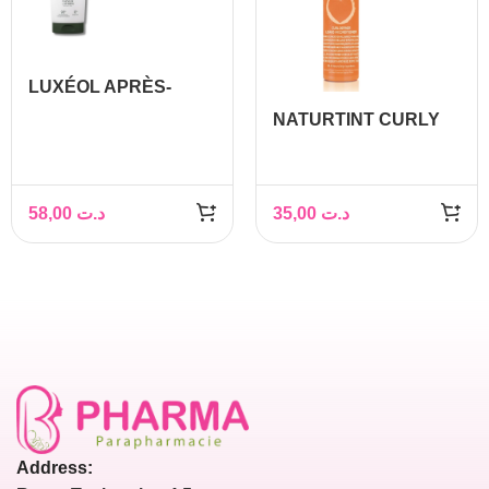
LUXÉOL APRÈS-
SHAMPOOING
NATURTINT CURLY
DENSITÉ 200ML
APRES SHAMPOOING
SANS RINCAGE
200ML
58,00
د.ت
35,00
د.ت
Address: