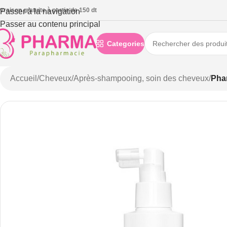
ivraison gratuite à partie de 150 dt
Passer à la navigation
Passer au contenu principal
Categories
Accueil
/
Cheveux
/
Après-shampooing, soin des cheveux
/
Pha