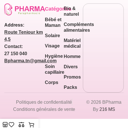
Catégories
Bio &
naturel
Bébé et
Compléments
Address:
Maman
alimentaires
Route Teniour km
Solaire
4,5
Matériel
Visage
médical
Contact:
27 150 040
Hygiène
Homme
Bpharma.tn@gmail.com
Soin
Divers
capillaire
Promos
Corps
Packs
Politiques de confidentialité
© 2026 BPharma
Conditions générales de vente
By
216 MS