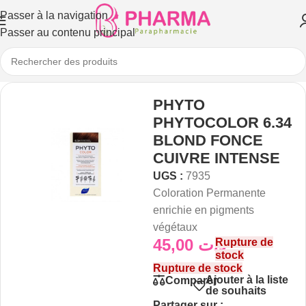
Passer à la navigation
Passer au contenu principal
PHYTO
PHYTOCOLOR 6.34
BLOND FONCE
CUIVRE INTENSE
UGS :
7935
Coloration Permanente
enrichie en pigments
végétaux
45,00
د.ت
Rupture de
stock
Rupture de stock
Ajouter à la liste
Comparer
de souhaits
Partager sur :