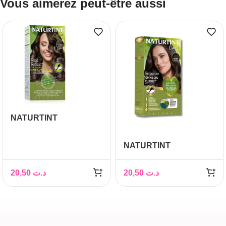
Vous aimerez peut-être aussi
NATURTINT
RETOUCHES DE
RACINES 5N CREME
NATURTINT
REFLET BRUN CLAIR
RETOUCHES DE
45ML
RACINES 3N CREME
20,50
د.ت
20,50
د.ت
REFLET CHATAIN
FONCE 45 ML