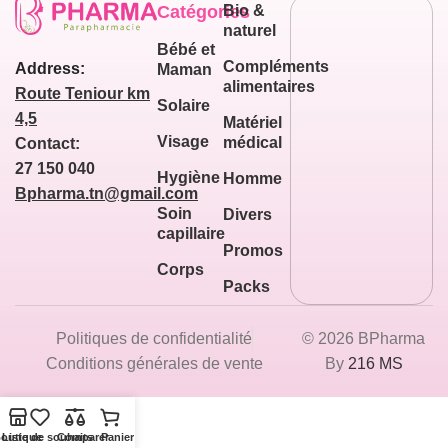
Catégories
Bio &
naturel
Bébé et
Compléments
Address:
Maman
alimentaires
Route Teniour km
Solaire
4,5
Matériel
Visage
médical
Contact:
27 150 040
Hygiène
Homme
Bpharma.tn@gmail.com
Soin
Divers
capillaire
Promos
Corps
Packs
Politiques de confidentialité
© 2026 BPharma
Conditions générales de vente
By
216 MS
outique
Liste de souhaits
Comparer
Panier